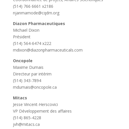
(514) 766 6661 x2186
njanmamode@cqdm.org
Diazon Pharmaceutiques
Michael Dixon
Président
(514) 564-6474 x222
mdixon@diazonpharmaceuticals.com
Oncopole
Maxime Dumais
Directeur par intérim
(514) 343-7894
mdumais@oncopole.ca
Mitacs
Jesse Vincent-Herscovici
VP Développement des affaires
(514) 865-4228
jvh@mitacs.ca