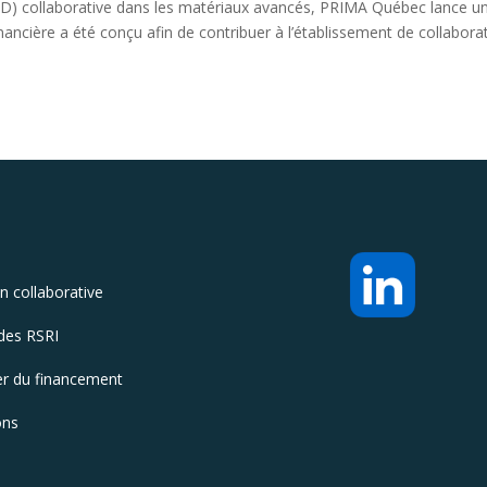
-D) collaborative dans les matériaux avancés, PRIMA Québec lance u
ancière a été conçu afin de contribuer à l’établissement de collabora
n collaborative
des RSRI
 du financement
ons